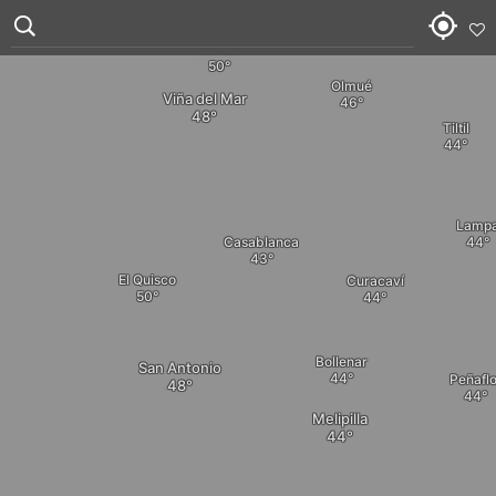
Llaillay
Quillota
Concón
Olmué
Viña del Mar
Tiltil
Lamp
Casablanca
El Quisco
Curacaví
Bollenar
San Antonio
Peñaflo
Melipilla