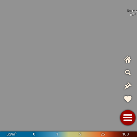
La Pa
µg/m³
0
1
5
25
100