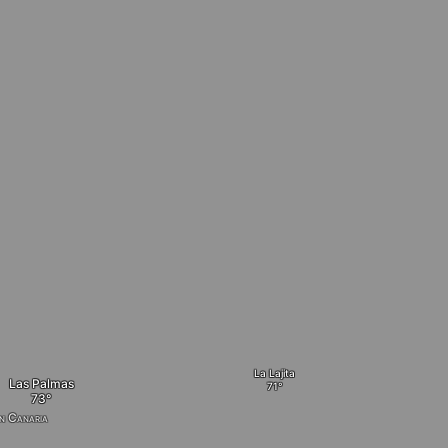
La Lajita
Las Palmas
n Canaria