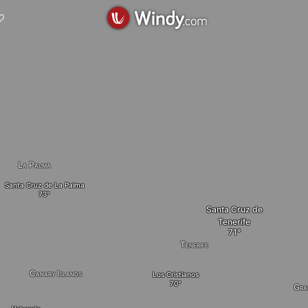
La Palma
Santa Cruz de La Palma
Santa Cruz de
Tenerife
Tenerife
Canary Islands
Los Cristianos
Gra