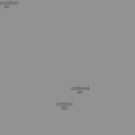
aya del Águila
Agti El Ghazi
Boujdour