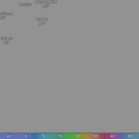
Archangelos
Rhodes
olithos
Lindos
Kattavia
kt
0
5
10
20
30
40
60