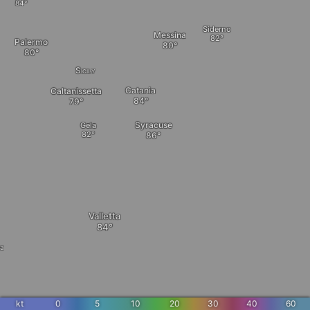
Siderno
Messina
Palermo
Sicily
Catania
Caltanissetta
Syracuse
Gela
Valletta
a
kt
0
5
10
20
30
40
60