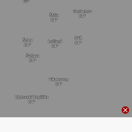
Gerlachov
Štôla
Svit
Štrba
Lučivná
Šuňava
Vikartovce
Liptovská Teplička