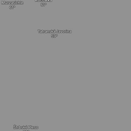
Murzasichle
Tatranská Javorina
Štrbské Pleso