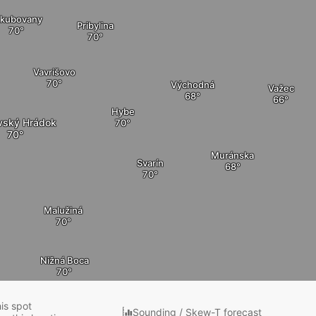
akubovany
Pribylina
Vavrišovo
Východná
Važec
Hybe
vský Hrádok
Muránska
Svarín
Malužiná
Nižná Boca
his spot
Sounding / Skew-T forecast