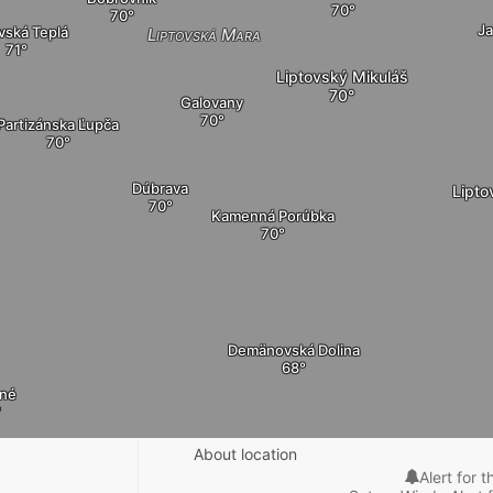
J
vská Teplá
Liptovská Mara
Liptovský Mikuláš
Galovany
Partizánska Ľupča
Dúbrava
Lipto
Kamenná Porúbka
Demänovská Dolina
zné
About location
Alert for t