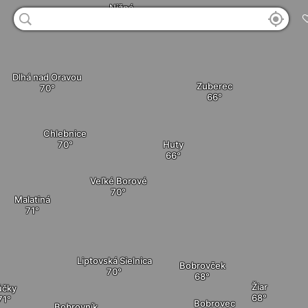
Nižná
Dlhá nad Oravou
Zuberec
Chlebnice
Huty
Veľké Borové
Malatiná
Liptovská Sielnica
Bobrovček
Žiar
účky
Bobrovec
Bobrovník