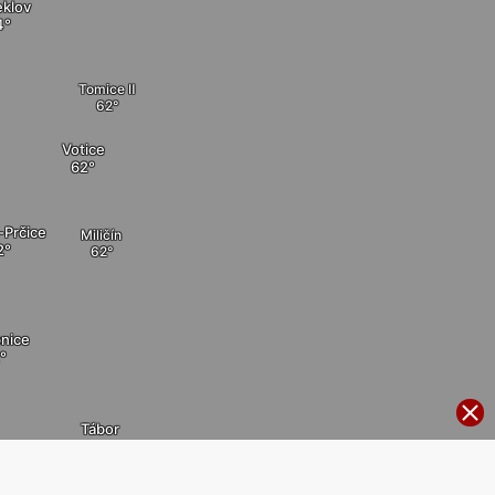
klov
Tomice Ⅱ
Votice
-Prčice
Miličín
bnice
Tábor