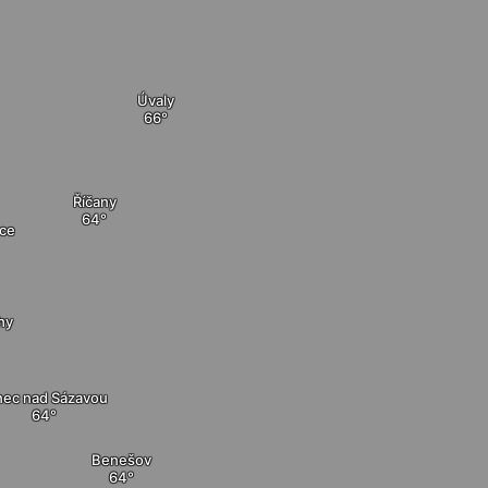
Úvaly
Říčany
ice
hy
nec nad Sázavou
Benešov