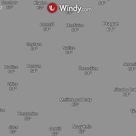
Stochov
Kladno
Středokluky
Prague
Unhošť
Hostivice
Chyňava
Nučice
Jesen
Beroun
Hudlice
Černošice
Zdice
Jílové u Pra
Mníšek pod Brdy
ice
Tý
Hostomice
Nový Knín
Jince
Dobříš