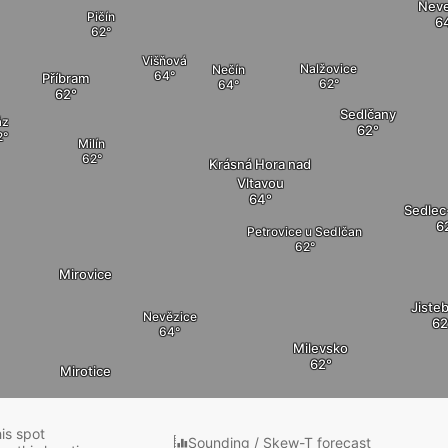
Neve
Pičín
Višňová
Nalžovice
Nečín
Příbram
Sedlčany
áz
Milín
Krásná Hora nad
Vltavou
Sedlec
Petrovice u Sedlčan
Mirovice
Jiste
Nevězice
Milevsko
Mirotice
Oslov
Opařany
his spot
Sounding / Skew-T forecast