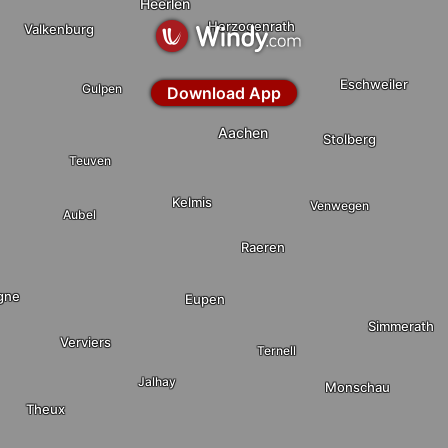
Heerlen
Herzogenrath
Valkenburg
Eschweiler
Gulpen
Download App
Aachen
Stolberg
Teuven
Kelmis
Venwegen
Aubel
Raeren
gne
Eupen
Simmerath
Verviers
Ternell
Jalhay
Monschau
Theux