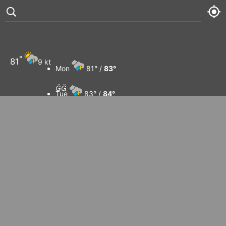
°
81
9 kt
Mon
81° /
83°


Tue
83° /
84°
Wed
82° /
84°
Thu
84° /
85°