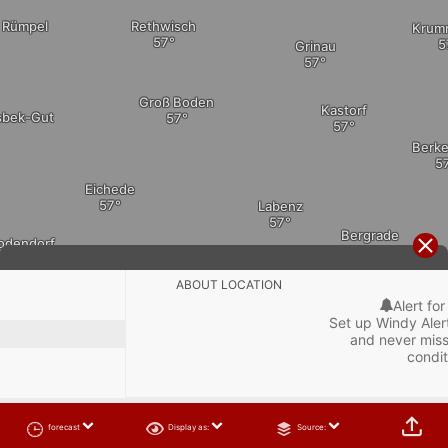
Rümpel
Rethwisch
Krum
Grinau
Groß Boden
Kastorf
sbek-Gut
Berke
Eichede
Labenz
Bergrade
odendorf
Sandesneben
Schönberg
ABOUT LOCATION
Alert for
Panten
Set up Windy Alert
Nusse
and never miss
Lütjensee
condit
Linau

forecast
Display as:
Source:
kt
0
5
10
20
30
40
60