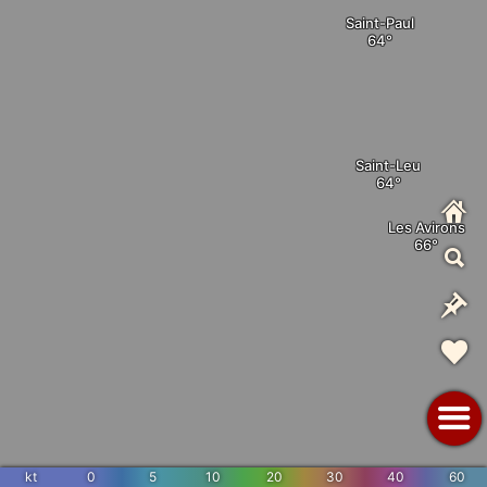
Saint-Paul
Saint-Leu
Les Avirons
kt
0
5
10
20
30
40
60