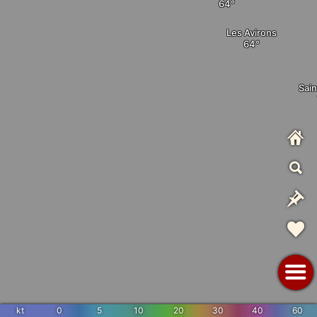
Les Avirons
Sain
kt
0
5
10
20
30
40
60