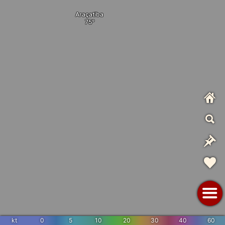
Araçatiba
kt
0
5
10
20
30
40
60