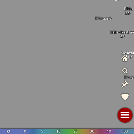
Ellös
Härmanö
Hälleviksstra
Mollös
Härö
kt
0
5
10
20
30
40
60