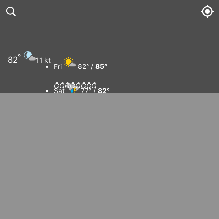
°
82
11 kt
Fri
82° /
85°








Sat
77° /
82°
Sun
79° /
83°
Mon
81° /
83°