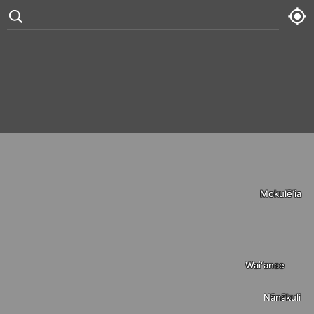
°
89
5 kt
Fri
74° /
89°




Sat
74° /
88°
Sun
74° /
90°
Mokulē‘ia
Mon
76° /
86°
Waiʻanae
Nānākuli