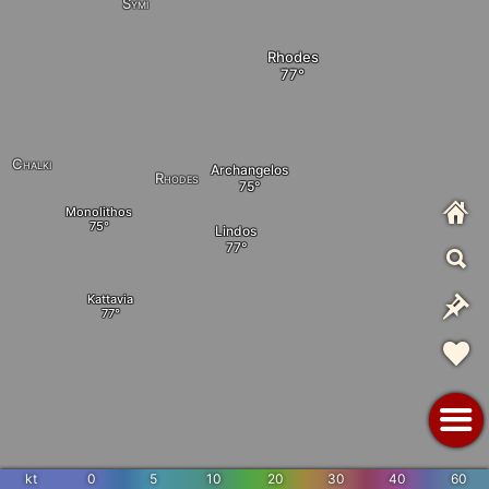
Symi
Rhodes
Chalki
Archangelos
Rhodes
Monolithos
Lindos
Kattavia
kt
0
5
10
20
30
40
60