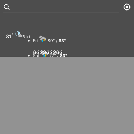
°
81
8 kt
Fri
80° /
83°









Sat
77° /
83°
Sun
80° /
83°
Mon
79° /
84°