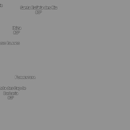
de
Santa Eulària des Riu
Ibiza
usic Islands
Formentera
nda des Cap de
Barbaria