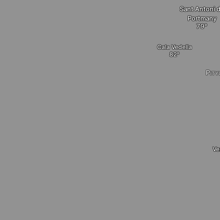
Sant Antoni 
Portmany
Cala Vedella
Pity
Ve