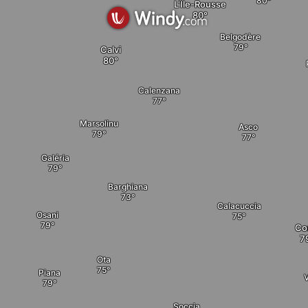
L'Île-Rousse
Belgodère
Calvi
Calenzana
Marsolinu
Asco
Galéria
Barghiana
Calacuccia
Osani
Co
Ota
Piana
Soccia