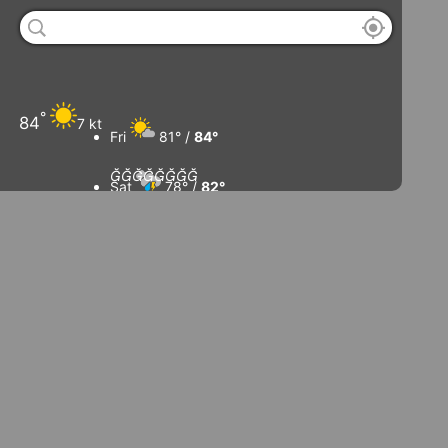
°
84
7 kt
Fri
81° /
84°








Sat
78° /
82°
Sun
78° /
82°
Mon
78° /
83°