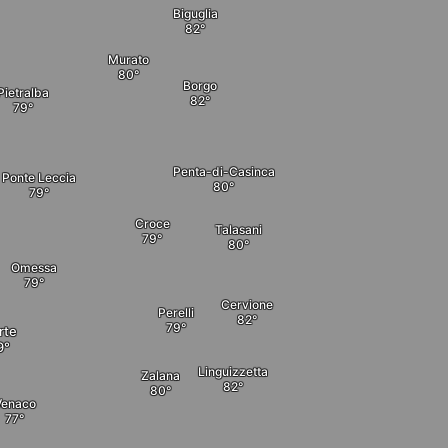
Biguglia
Murato
Borgo
Pietralba
Penta-di-Casinca
Ponte Leccia
Croce
Talasani
Omessa
Cervione
Perelli
rte
Linguizzetta
Zalana
Venaco