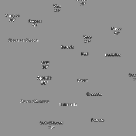
Vico
Cargèse
Sagone
Busso
Vero
Golfe de Sagone
Sarrola
Peri
Bastelica
Alata
Coz
Ajaccio
Cauro
Grosseto
Golfe d'Ajaccio
Pietrosella
Petreto
Coti-Chiavari