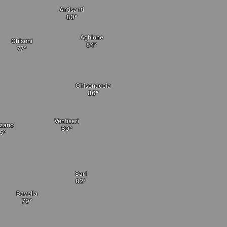
Antisanti
Aghione
Ghisoni
Ghisonaccia
Ventiseri
zano
Sari
Bavella