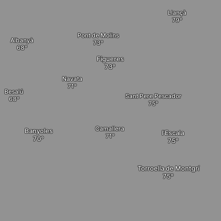
Llançà
Pont de Molins
Albanyà
Figueres
Navata
Besalú
Sant Pere Pescador
Camallera
Banyoles
l'Escala
Torroella de Montgrí