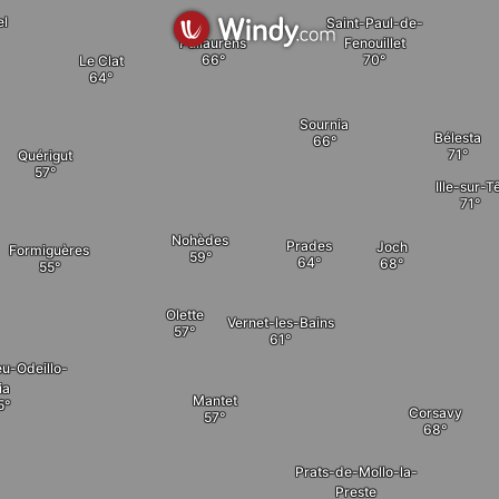
el
Saint-Paul-de-
Fenouillet
Puilaurens
Le Clat
Sournia
Bélesta
Quérigut
Ille-sur-T
Nohèdes
Prades
Joch
Formiguères
Olette
Vernet-les-Bains
u-Odeillo-
ia
Mantet
Corsavy
Prats-de-Mollo-la-
Preste