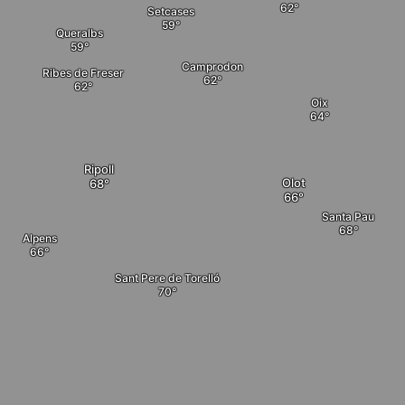
Setcases
Queralbs
Camprodon
Ribes de Freser
Oix
Ripoll
Olot
Santa Pau
Alpens
Sant Pere de Torelló