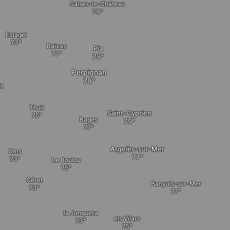
Salses-le-Château
Estagel
Baixas
Pia
Perpignan
êt
Thuir
Saint-Cyprien
Bages
Argelès-sur-Mer
Oms
Le Boulou
Céret
Banyuls-sur-Mer
la Jonquera
els Vilars