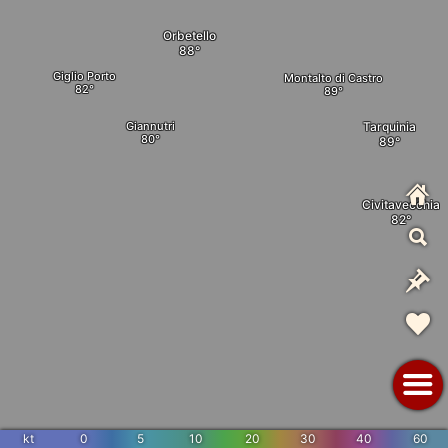
Orbetello
Giglio Porto
Montalto di Castro
Tarquinia
Giannutri
Civitavecchia
kt
0
5
10
20
30
40
60