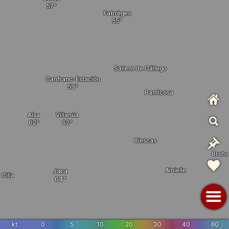
Fabrèges
Sallent de Gállego
Canfranc-Estación
Panticosa
Aísa
Villanúa
Biescas
Broto
Ainielle
Jaca
 Cilia
kt
0
5
10
20
30
40
60