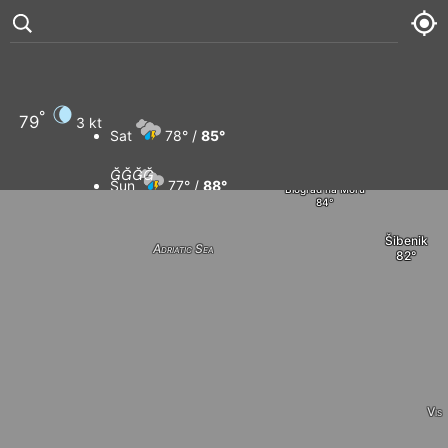
Novalja
Gospić
Mali Lošinj
Pag
°
79
3 kt
Obrovac
Sat
78° /
85°
Božava
Zadar
Dugi Otok




Sun
77° /
88°
Biograd na Moru
Mon
77° /
89°
Šibenik
Adriatic Sea
Tue
76° /
91°
Vis