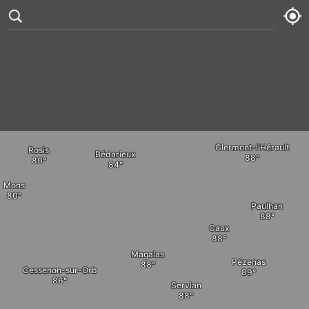
Le Clapier
Avène
Lodève
°
73
1 kt
Thu
71° /
89°
Le Bousquet d'Orb
Laulo







Fri
73° /
90°
Clermont-l'Hérault
Rosis
Bédarieux
Sat
73° /
90°
Mons
Sun
74° /
92°
Paulhan
Caux
Magalas
Pézenas
Cessenon-sur-Orb
Servian