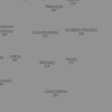
Viciomaggio
stelnuovo
Castiglion Fiorentino
rardenga
Monte San Savino
Asciano
bia
Farneta
Sinalunga
onvento
Montepulciano