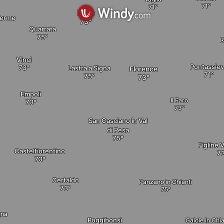
Prato
erme
Quarrata
R
Vinci
Pontassie
Lastra a Signa
Florence
Empoli
Il Faro
elete
San Casciano in Val
di Pesa
Figline 
Castelfiorentino
Certaldo
Panzano in Chianti
gna
Poggibonsi
Gaiole in Chia