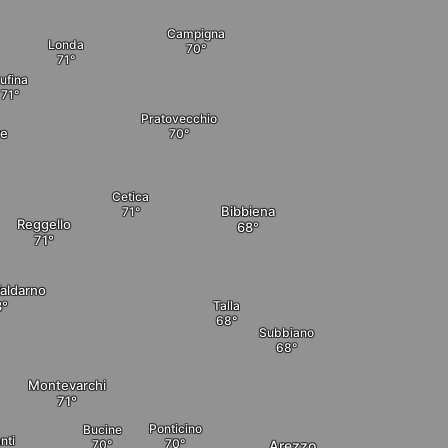
Campigna
Londa
ufina
Pratovecchio
ve
Cetica
Bibbiena
Reggello
Valdarno
Talla
Subbiano
Montevarchi
Ponticino
Bucine
nti
Arezzo