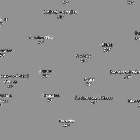
Colle di Val d'Elsa
erra
Ca
Casole d'Elsa
Be
Siena
arance
Sovicille
Belforte
Monteroni d'Ar
elnuovo di Val di
Orgia
Cecina
otondo
Chiusdino
San Lorenzo a Merse
Buonc
timo
Torniella