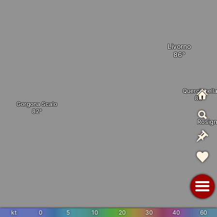
Livorno
Quercianell
Gorgona Scalo
Rosign
kt
0
5
10
20
30
40
60