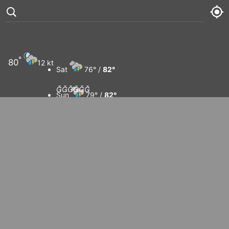
°
80
12 kt
Sat
76° /
82°






Sun
79° /
82°
Mon
81° /
83°
Tue
79° /
84°