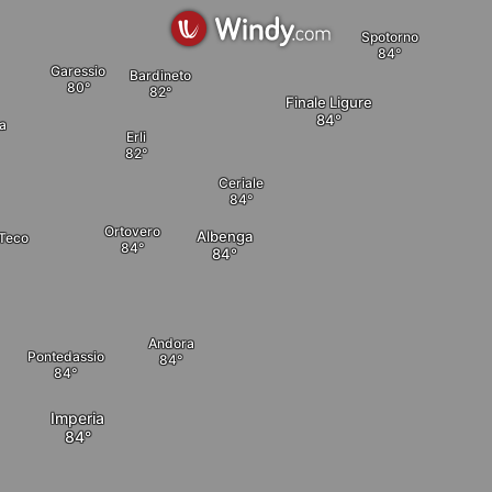
Spotorno
Garessio
Bardineto
Finale Ligure
a
Erli
Ceriale
Ortovero
Albenga
 Teco
Andora
Pontedassio
Imperia