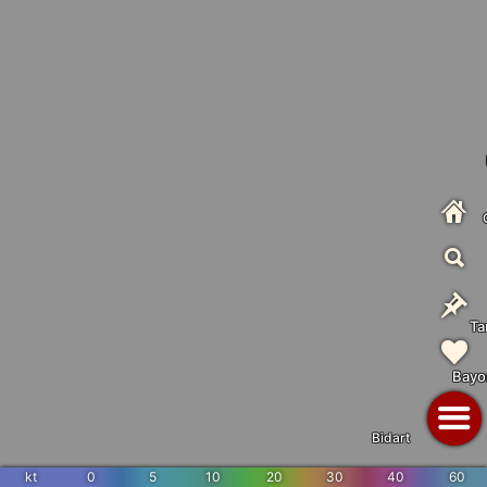
Ta
Bayo
Bidart
kt
0
5
10
20
30
40
60
Us