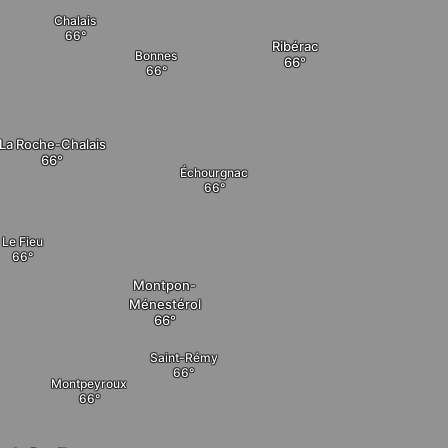
Chalais
Ribérac
Bonnes
La Roche-Chalais
Échourgnac
Le Fieu
Montpon-
Ménestérol
Saint-Rémy
Montpeyroux