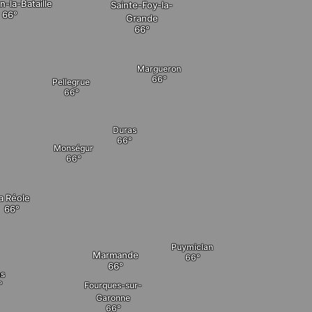
n-la-Bataille
Sainte-Foy-la-
Grande
Margueron
Pellegrue
Duras
Monségur
a Réole
Puymiclan
Marmande
as
Fourques-sur-
Garonne