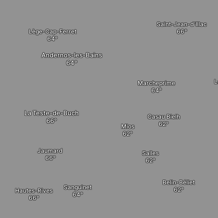
Saint-Jean-d'Illac
Lège-Cap-Ferret
Andernos-les-Bains
L
Marcheprime
La Teste-de-Buch
Casau Bielh
Mios
Jaumard
Salles
Belin-Béliet
Sanguinet
Hautes-Rives