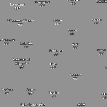
Castillo
Pompignac
Bordeaux
Rauzan
Créon
Villenave-d'Ornon
Targon
a Ségreyre
La Brède
Arbis
Planau
Podensac
Cabanac-et-
Villagrains
Illats
L
Langon
Hostens
Origne
Noaillan
Aill
Bazas
Saint-Symphorien