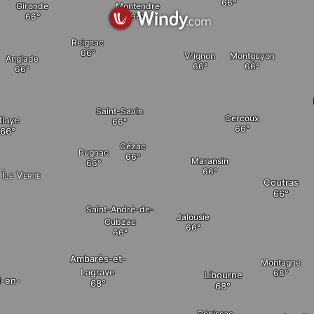
Montendre
Gironde
Reignac
Vrignon
Montguyon
Anglade
Saint-Savin
Cercoux
Blaye
Cézac
Pugnac
Maransin
Île Verte
Coutras
Saint-André-de-
Jalousie
Cubzac
Ambarès-et-
Montagne
Lagrave
Libourne
d-en-
Génissac