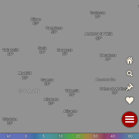
Toulouse
Bilbao
Pamplona
Andorra la Vella
Soria
Valladolid
Zaragoza
Barcelona
Madrid
Balearic Sea
Cuenca
Palma de Mallorca
SPAIN
Valencia
Albacete
Alicante
Córdoba
kt
0
5
10
20
30
40
60
Almeria
Algiers