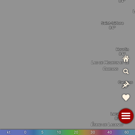
Saint-Isidore
Hourtin
Lac de Hourtin et de
Carcans
Carcans
Lacanau
Étang de Lacanau
kt
0
5
10
20
30
40
60