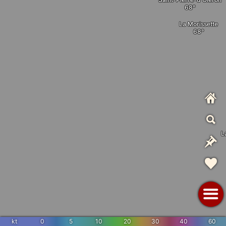
La Morissette
L
kt
0
5
10
20
30
40
60