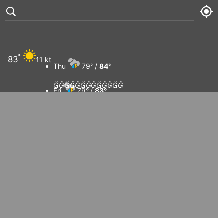
Les Sables-
°
83
11 kt
d'Olonne
Thu
79° /
84°













Fri
79° /
83°
Sat
79° /
83°
Sun
78° /
84°