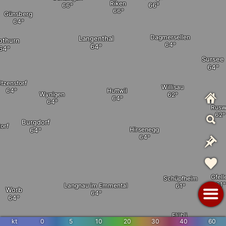
Riken
Günsberg
Dagmersellen
Langenthal
othurn
Sursee
tzenstorf
Willisau
Huttwil
Wynigen
Rusw
Burgdorf
orf
Hirsenegg
Gfell
Schüpfheim
Langnau im Emmental
Worb
Flühli
Eggiwil
ünsingen
kt
0
5
10
20
30
40
60