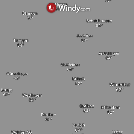
Stühlingen
Ühlingen
Schaffhausen
Jestetten
Tiengen
Andelfingen
elete
Glattfelden
Würenlingen
Bülach
Winterthur
Brugg
Wettingen
Opfikon
Effretikon
Dietikon
Zurich
Uster
Wohlen AG