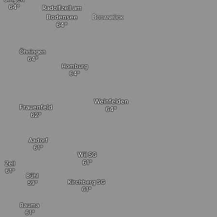
Radolfzell am
Bodanrück
Bodensee
Öhningen
Homburg
Weinfelden
Frauenfeld
Aadorf
Wil SG
Zell
Bühl
Kirchberg SG
Bauma