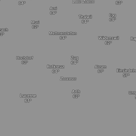
Lake Zurich
Arni
Egg
Thalwil
Muri
nach
Mettmenstetten
Wädenswil
Ra
Zug
Hochdorf
Rotkreuz
Alosen
Einsiedeln
Zugersee
Arth
Unt
Lucerne