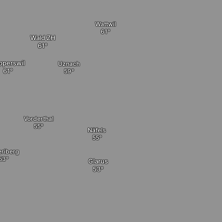
Wattwil
Wald ZH
pperswil
Uznach
Vorderthal
Näfels
eriberg
Glarus