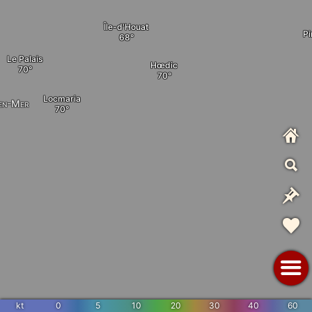
Île-d'Houat
Pi
Le Palais
Hœdic
Locmaria
-en-Mer
kt
0
5
10
20
30
40
60