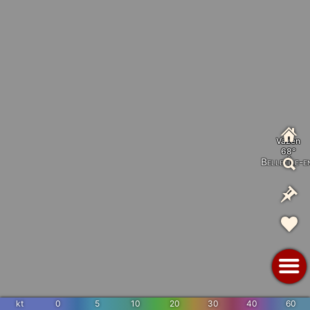
Vazen
Belle-Île-
kt
0
5
10
20
30
40
60