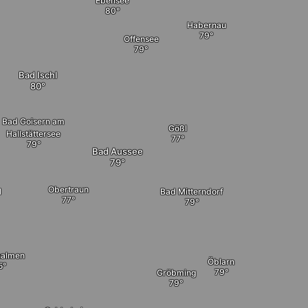
Ebensee
Habernau
Offensee
Bad Ischl
Bad Goisern am
Gößl
Hallstättersee
Bad Aussee
Obertraun
l
Bad Mitterndorf
nalmen
Öblarn
Gröbming