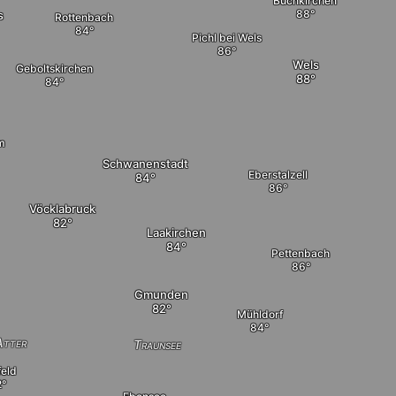
Buchkirchen
s
Rottenbach
Pichl bei Wels
Wels
Geboltskirchen
m
Schwanenstadt
Eberstalzell
Vöcklabruck
Laakirchen
Pettenbach
Gmunden
Mühldorf
Atter
Traunsee
feld