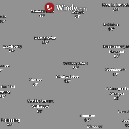
Ried im Innkrei
Mauerkirchen
Aspach
Holz
Schildorn
Mattighofen
Eggelsberg
Frankenburg a
Hausruck
elete
Schneegattern
ausen
Vöcklamarkt
Straßwalchen
Mattsee
dorf bei
St. Georgen im
lzburg
Attergau
Seekirchen am
Wallersee
Lake 
Mondsee
Freilassing
See
Mondsee