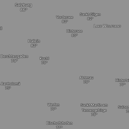
Salzburg
Sankt Gilgen
Vordersee
Lake Wolfgang
ll
Hintersee
Hallein
Berchtesgaden
Kuchl
Abtenau
Hinterta
. Bartholomä
Werfen
Sankt Martin am
Sulze
Tennengebirge
Bischofshofen