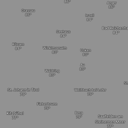
Anger
Grassau
Inzell
Bad Reichenha
Seehaus
Kössen
Winklmoosalm
Unken
Au
Waidring
St
St. Johann in Tirol
Weißbach bei Lofer
Fieberbrunn
Berg
Kitzbühel
Saalfelden am
Steinernen Meer