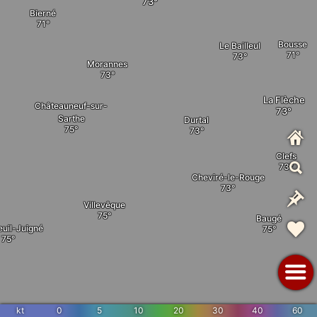
Bierné
Bousse
Le Bailleul
Morannes
La Flèche
Châteauneuf-sur-
Sarthe
Durtal
Clefs
Cheviré-le-Rouge
Villevêque
Baugé
uil-Juigné
kt
0
5
10
20
30
40
60