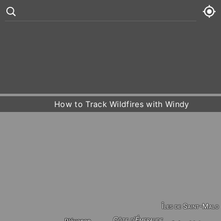
Minquiers
Maîtresse Île
°
80
9 kt
Sun
80° /
83°




Mon
80° /
83°
How to Track Wildfires with Windy
Tue
82° /
84°
Wed
80° /
85°
Îles de Saint-Malo
Côte d'Émeraude
Plévenon