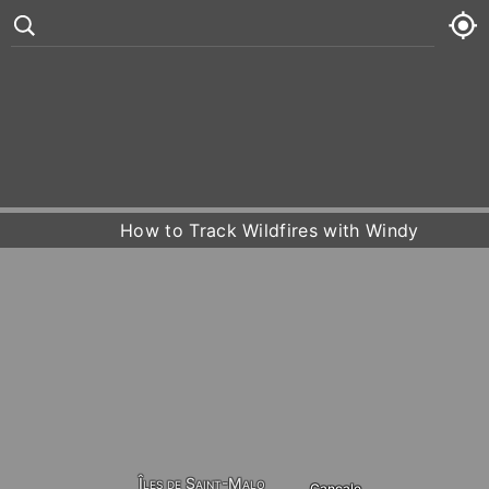
Minquiers
°
83
11 kt
Maîtresse Île
Mon
78° /
84°








Tue
83° /
85°
How to Track Wildfires with Windy
Wed
80° /
85°
Thu
84° /
85°
Îles de Saint-Malo
Cancale