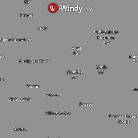
Clermont
Hermes
Mouy
Pont-Sainte-
Maxence
Sainte-Geneviève
Creil
éru
Rull
Neuilly-en-Thelle
Senlis
Chantilly
lle
Persan
Na
Viarmes
L'Isle-Adam
Fosses
Villiers-le-Sec
Dammartin-en
Goële
Taverny