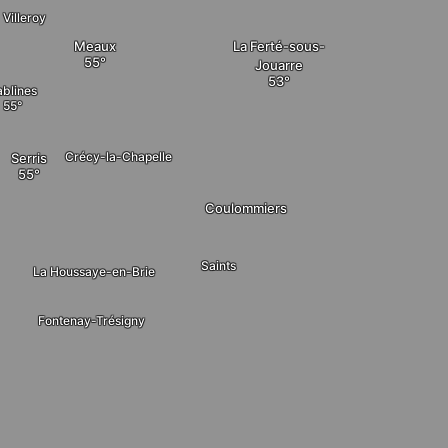
Villeroy
La Ferté-sous-
Meaux
Jouarre
ablines
Crécy-la-Chapelle
Serris
Coulommiers
Saints
La Houssaye-en-Brie
Fontenay-Trésigny