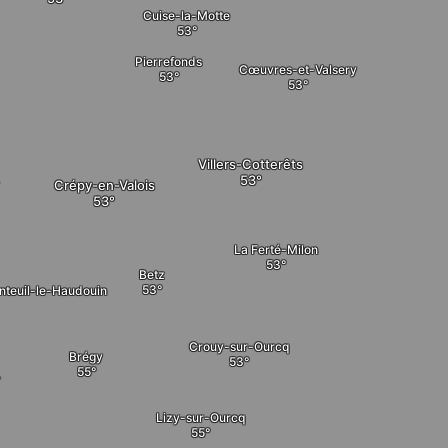
Cuise-la-Motte
Pierrefonds
Cœuvres-et-Valsery
Villers-Cotterêts
Crépy-en-Valois
y
La Ferté-Milon
Betz
nteuil-le-Haudouin
Crouy-sur-Ourcq
Brégy
-
Lizy-sur-Ourcq