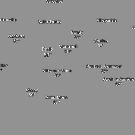
Sarcelles
rtrouville
Villeparisis
Saint-Denis
J
Bondy
Nanterre
Chelles
Montreuil
Paris
illes
Pontault-Combault
Vitry-sur-Seine
Ozoir-la-Ferrière
Massy
Athis-Mons