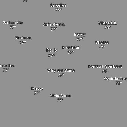
Sarcelles
Sartrouville
Villeparisis
Saint-Denis
Bondy
Nanterre
Chelles
Montreuil
Paris
ersailles
Pontault-Combault
Vitry-sur-Seine
Ozoir-la-Ferr
Massy
Athis-Mons