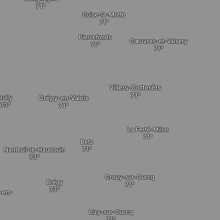
Cuise-la-Motte
Pierrefonds
Cœuvres-et-Valsery
Villers-Cotterêts
Crépy-en-Valois
Rully
La Ferté-Milon
Betz
Nanteuil-le-Haudouin
Crouy-sur-Ourcq
Brégy
-en-
Lizy-sur-Ourcq