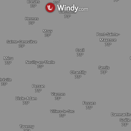
Bresles
Clermont
Hermes
elete
Mouy
Pont-Sainte-
Maxence
Sainte-Geneviève
Creil
Méru
Neuilly-en-Thelle
Senlis
Chantilly
réville
Persan
Viarmes
L'Isle-Adam
Fosses
Villiers-le-Sec
Dammartin
Goële
Taverny