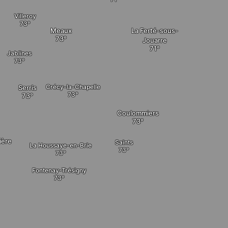
Villeroy
La Ferté-sous-
Meaux
Jouarre
Jablines
Crécy-la-Chapelle
Serris
Coulommiers
ière
Saints
La Houssaye-en-Brie
Fontenay-Trésigny