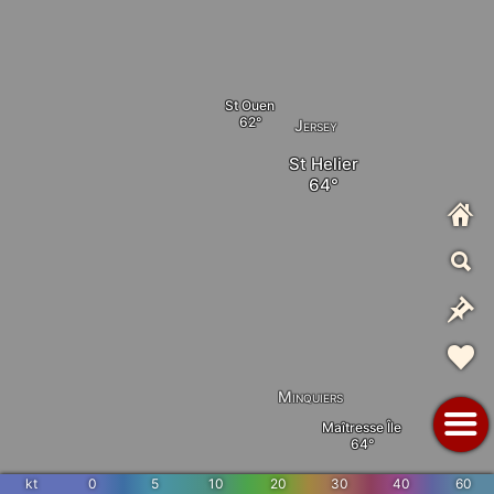
St Ouen
Jersey
St Helier
Minquiers
Maîtresse Île
kt
0
5
10
20
30
40
60