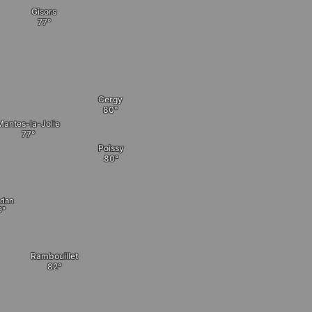
Gisors
Cergy
Mantes-la-Jolie
Poissy
dan
Rambouillet