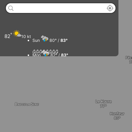
°
82
10 kt
Sun
80° /
83°








Mon
82° /
83°
Fé
Tue
82° /
83°
Wed
80° /
84°
Le Havre
Baie de la Seine
Honfleur