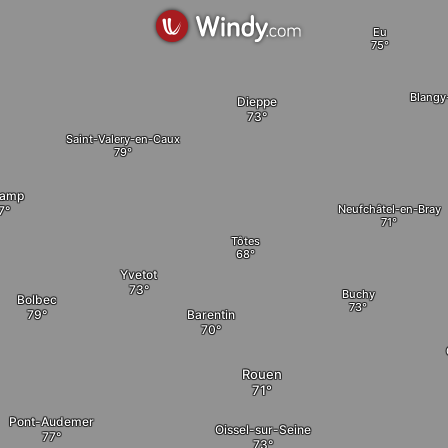
Eu
Blangy
Dieppe
Saint-Valery-en-Caux
camp
Neufchâtel-en-Bray
Tôtes
Yvetot
Buchy
Bolbec
Barentin
Rouen
Pont-Audemer
Oissel-sur-Seine