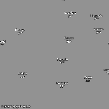
Louviers
Hennezis
Vernon
Bernay
Évreux
iardel
Damville
Hou
L'Aigle
Dreux
Brezolles
Mortagne-au-Perche