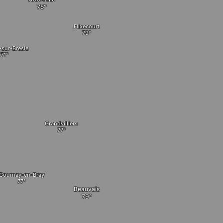
Flixecourt
-sur-Bresle
Grandvilliers
Gournay-en-Bray
Beauvais