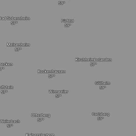
Bad Sobernheim
Fürfeld
Meisenheim
Kirchheimbolanden
recken
Rockenhausen
Göllheim
lfstein
Winnweiler
Carlsberg
Otterberg
Weilerbach
Kaiserslautern