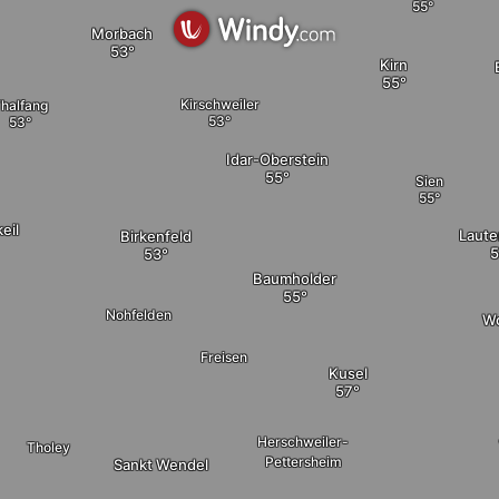
Morbach
Kirn
Kirschweiler
halfang
Idar-Oberstein
Sien
eil
Laute
Birkenfeld
Baumholder
Nohfelden
Wo
Freisen
Kusel
Herschweiler-
Tholey
Pettersheim
Sankt Wendel