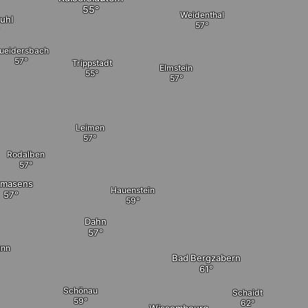
Weidenthal
uhl
ueidersbach
Trippstadt
Elmstein
Leimen
Rodalben
rmasens
Hauenstein
Dahn
unn
Bad Bergzabern
Schönau
Schaidt