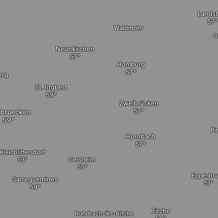
Landst
Waldmohr
Q
Neunkirchen
Homburg
erg
St. Ingbert
Zweibrücken
rbruecken
Pi
Hornbach
Kleinblittersdorf
Gersheim
Eppenbr
Sarreguemines
Bitche
Rohrbach-lès-Bitche