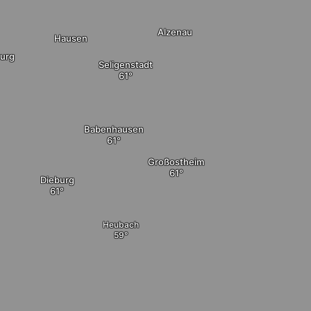
Alzenau
Hausen
urg
Seligenstadt
Babenhausen
Großostheim
Dieburg
Heubach