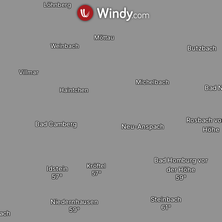
Löhnberg
Möttau
Weinbach
Butzbach
Villmar
Michelbach
Bad 
Haintchen
Rosbach vo
Bad Camberg
Neu-Anspach
Höhe
Bad Homburg vor
Kröftel
Idstein
der Höhe
Steinbach
Niedernhausen
ach