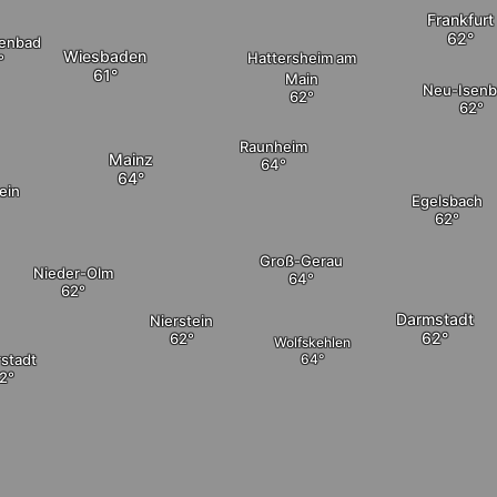
Frankfurt
genbad
Wiesbaden
Hattersheim am
Main
Neu-Isenb
Raunheim
Mainz
ein
Egelsbach
Groß-Gerau
Nieder-Olm
Darmstadt
Nierstein
Wolfskehlen
stadt