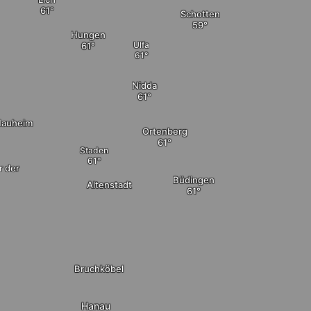
Schotten
Hungen
Ulfa
Nidda
Nauheim
Ortenberg
Staden
r der
Büdingen
Altenstadt
Bruchköbel
Hanau