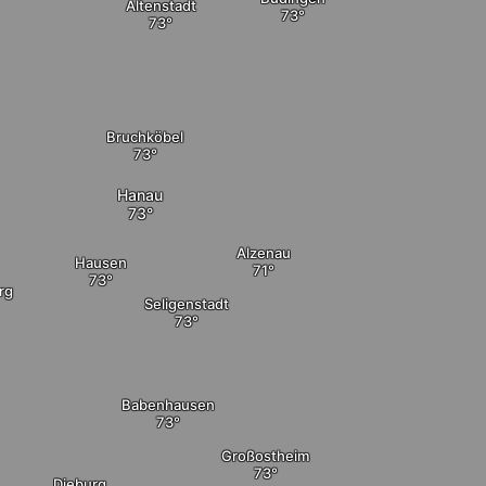
Altenstadt
Bruchköbel
Hanau
Alzenau
Hausen
rg
Seligenstadt
Babenhausen
Großostheim
Dieburg