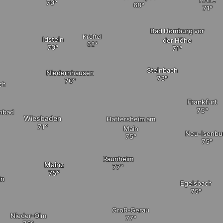
Bad Homburg vor
Kröftel
Idstein
der Höhe
Steinbach
Niedernhausen
ch
Frankfurt
nbad
Wiesbaden
Hattersheim am
Main
Neu-Isenbu
Raunheim
Mainz
in
Egelsbach
Groß-Gerau
Nieder-Olm