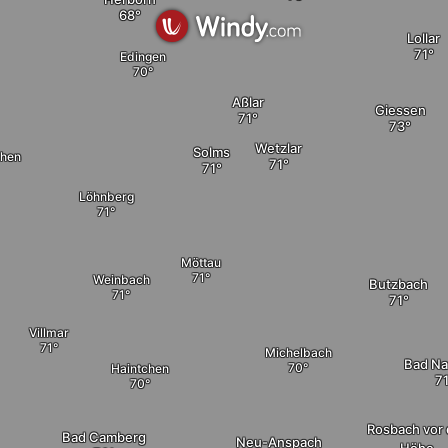
Lollar
Edingen
Aßlar
Giessen
Wetzlar
Solms
chen
Löhnberg
Möttau
Weinbach
Butzbach
Villmar
Michelbach
Bad N
Haintchen
Rosbach vor 
Bad Camberg
Neu-Anspach
Höhe