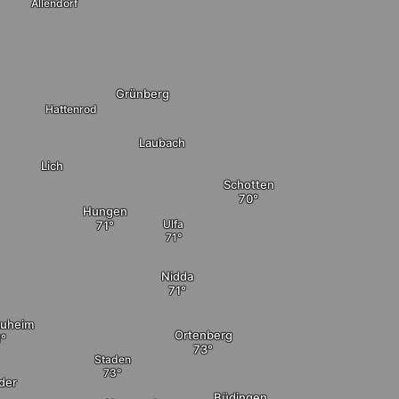
Allendorf
Grünberg
Hattenrod
Laubach
Lich
Schotten
Hungen
Ulfa
Nidda
auheim
Ortenberg
Staden
der
Büdingen